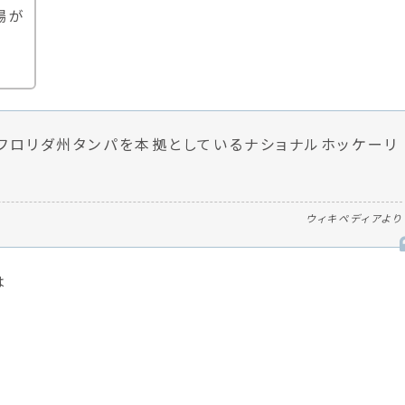
場が
国フロリダ州タンパを本拠としているナショナルホッケーリ
。
ウィキペディアより
は