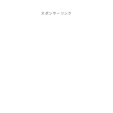
ですが2022年に
なり、別なサイト
でもっとお得に買
スポンサーリンク
えるサイトを見つ
けたのでご紹介し
ます。コンタクトレ
ンズは高度管理
医療機器なので
眼科医の目の検
査を受けてから使
用法を守って使う
のがあくまでもル
ールですが、そう
もいかない！とい
う方に向けて。