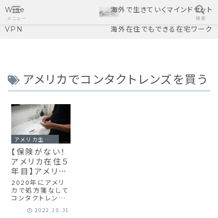
Wise
海外で生きていくマインドセット
メニュー
検索
VPN
海外在住でもできる在宅ワーク
アメリカでコンタクトレンズを買う
アメリカ生活お役立ち情報
【保険がない！
アメリカ在住５
年目】アメリカ
で処方箋なし
2020年にアメリ
コンタクトレン
カで処方箋なして
コンタクトレンズ
ズ購入方法
を買う方法をブロ
2022.10.31
グに書いていたの